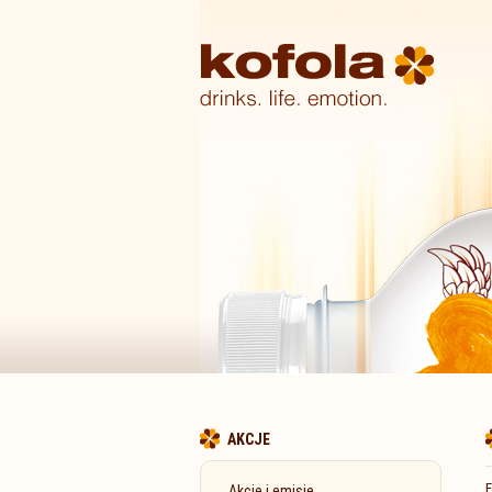
AKCJE
E
Akcje i emisje