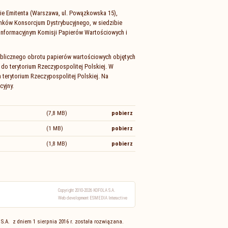
ie Emitenta (Warszawa, ul. Powązkowska 15),
łonków Konsorcjum Dystrybucyjnego, w siedzibie
 Informacyjnym Komisji Papierów Wartościowych i
ublicznego obrotu papierów wartościowych objętych
 do terytorium Rzeczypospolitej Polskiej. W
 terytorium Rzeczypospolitej Polskiej. Na
cyjny.
(7,8 MB)
pobierz
(1 MB)
pobierz
(1,8 MB)
pobierz
Copyright 2010-2026 KOFOLA S.A.
Web development ESMEDIA Interactive
 S.A. z dniem 1 sierpnia 2016 r. została rozwiązana.