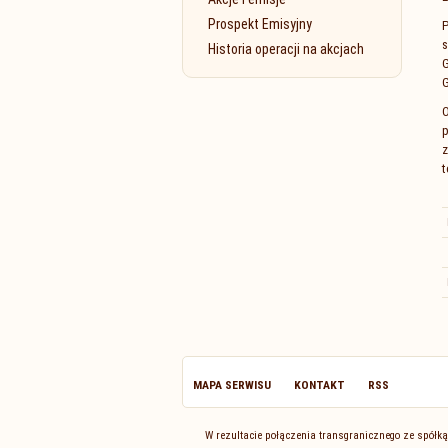
Prospekt Emisyjny
P
s
Historia operacji na akcjach
G
G
O
p
z
t
MAPA SERWISU
KONTAKT
RSS
W rezultacie połączenia transgranicznego ze spółką 