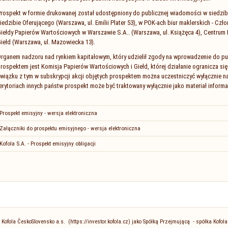
rospekt w formie drukowanej został udostępniony do publicznej wiadomości w siedzib
iedzibie Oferującego (Warszawa, ul. Emilii Plater 53), w POK-ach biur maklerskich - Cz
iełdy Papierów Wartościowych w Warszawie S.A.. (Warszawa, ul. Książęca 4), Centrum
iełd (Warszawa, ul. Mazowiecka 13).
rganem nadzoru nad rynkiem kapitałowym, który udzielił zgody na wprowadzenie do p
rospektem jest Komisja Papierów Wartościowych i Giełd, której działanie ogranicza się
wiązku z tym w subskrypcji akcji objętych prospektem można uczestniczyć wyłącznie na
erytoriach innych państw prospekt może być traktowany wyłącznie jako materiał informa
Prospekt emisyjny - wersja elektroniczna
Załączniki do prospektu emisyjnego - wersja elektroniczna
Kofola S.A. - Prospekt emisyjny obligacji
Kofola ČeskoSlovensko a.s. (https://investor.kofola.cz) jako Spółką Przejmującą - spółka Kofola