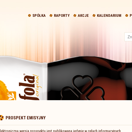
SPÓŁKA
RAPORTY
AKCJE
KALENDARIUM
P
PROSPEKT EMISYJNY
lektroniczna wersja prospektu jest publikowana jedynie w celach informacyjnych.