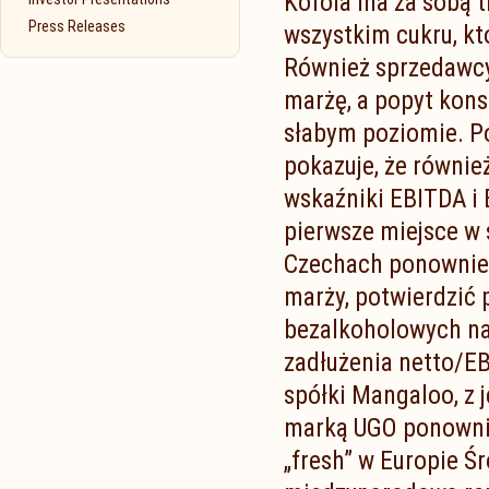
Kofola ma za sobą t
Press Releases
wszystkim cukru, kt
Również sprzedawcy 
marżę, a popyt kon
słabym poziomie. Po
pokazuje, że równie
wskaźniki EBITDA i 
pierwsze miejsce w 
Czechach ponownie 
marży, potwierdzić
bezalkoholowych na 
zadłużenia netto/E
spółki Mangaloo, z j
marką UGO ponownie
„fresh” w Europie Ś