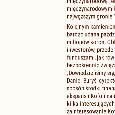
międzynarodową ren
międzynarodowym ko
najwęższym gronie T
Kolejnym kamieniem
bardzo udana paździ
milionów koron. Obl
inwestorów, przede 
funduszami, jak rów
bezpośrednio związ
„Dowiedzieliśmy się
Daniel Buryš, dyrekt
sposób środki fina
ekspansji Kofoli na 
kilka interesujący
zainteresowanie Ko