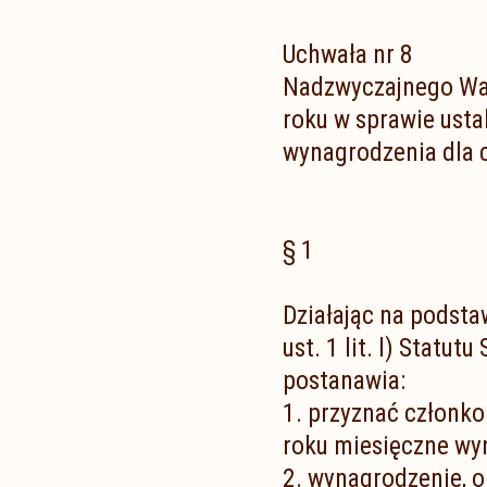
Uchwała nr 8
Nadzwyczajnego Wa
roku w sprawie ust
wynagrodzenia dla 
§ 1
Działając na podsta
ust. 1 lit. l) Stat
postanawia:
1. przyznać członk
roku miesięczne wyn
2. wynagrodzenie, o