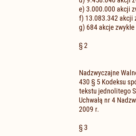
d) 9.458.040 akcji z
e) 3.000.000 akcji z
f) 13.083.342 akcji 
g) 684 akcje zwykłe 
§ 2
Nadzwyczajne Walne
430 § 5 Kodeksu sp
tekstu jednolitego
Uchwałą nr 4 Nadzw
2009 r.
§ 3