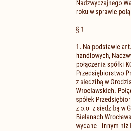
Nadzwyczajnego Wa
roku w sprawie połą
§ 1
1. Na podstawie art.
handlowych, Nadzw
połączenia spółki K
Przedsiębiorstwo P
z siedzibą w Grodzi
Wrocławskich. Połą
spółek Przedsiębio
z o.o. z siedzibą w 
Bielanach Wrocławsk
wydane - innym niż