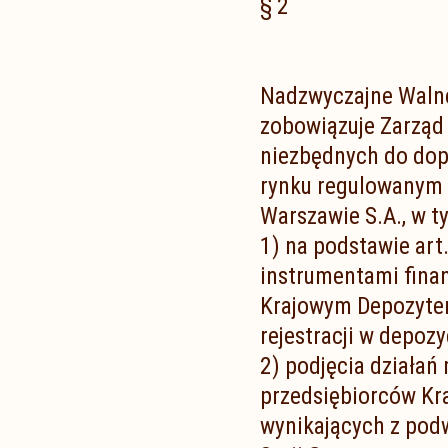
§ 2
Nadzwyczajne Walne
zobowiązuje Zarząd 
niezbędnych do dopu
rynku regulowanym
Warszawie S.A., w t
1) na podstawie art.
instrumentami finan
Krajowym Depozyte
rejestracji w depoz
2) podjęcia działań
przedsiębiorców Kr
wynikających z podw