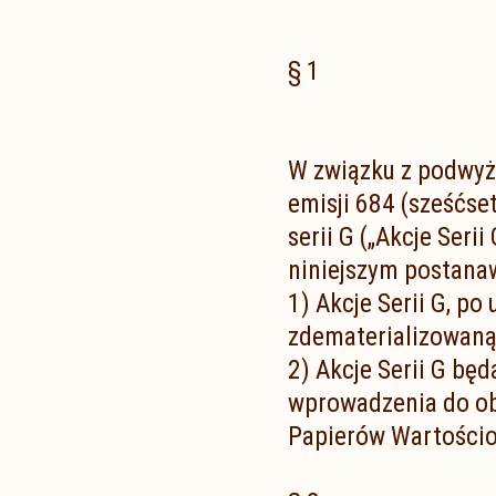
§ 1
W związku z podwyż
emisji 684 (sześćse
serii G („Akcje Ser
niniejszym postanaw
1) Akcje Serii G, p
zdematerializowaną
2) Akcje Serii G bę
wprowadzenia do ob
Papierów Wartościo