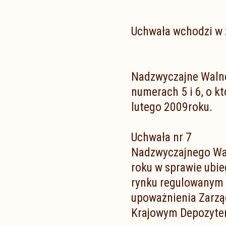
Uchwała wchodzi w ż
Nadzwyczajne Walne
numerach 5 i 6, o k
lutego 2009roku.
Uchwała nr 7
Nadzwyczajnego Wa
roku w sprawie ubie
rynku regulowanym ak
upoważnienia Zarzą
Krajowym Depozyte