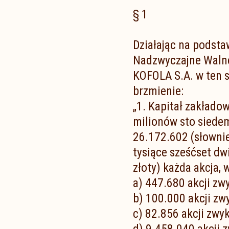
§ 1
Działając na podsta
Nadzwyczajne Walne
KOFOLA S.A. w ten s
brzmienie:
„1. Kapitał zakłado
milionów sto siedemd
26.172.602 (słownie
tysiące sześćset dwi
złoty) każda akcja, 
a) 447.680 akcji zwy
b) 100.000 akcji zwy
c) 82.856 akcji zwyk