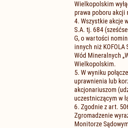
Wielkopolskim wyłą
prawa poboru akcji 
4. Wszystkie akcje
S.A. tj. 684 (sześćs
G, o wartości nomina
innych niż KOFOLA S
Wód Mineralnych „W
Wielkopolskim.
5. W wyniku połącze
uprawnienia lub kor
akcjonariuszom (ud
uczestniczącym w ł
6. Zgodnie z art. 
Zgromadzenie wyraża
Monitorze Sądowym 