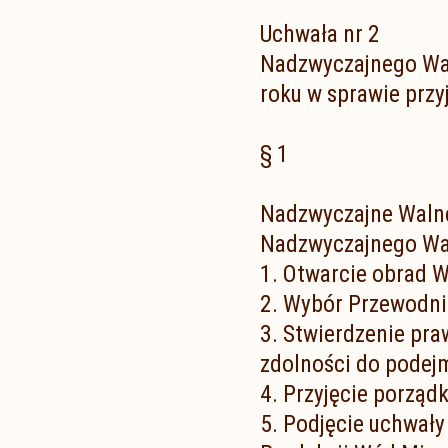
Uchwała nr 2
Nadzwyczajnego Wa
roku w sprawie przy
§ 1
Nadzwyczajne Walne
Nadzwyczajnego Wa
1. Otwarcie obrad 
2. Wybór Przewodn
3. Stwierdzenie pr
zdolności do podej
4. Przyjęcie porzą
5. Podjęcie uchwały