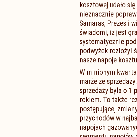
kosztowej udało si
nieznacznie popraw
Samaras, Prezes i w
świadomi, iż jest g
systematycznie pod
podwyżek rozłożyliś
nasze napoje kosztu
W minionym kwartal
marże ze sprzedaży
sprzedaży była o 1
rokiem. To także r
postępującej zmiany
przychodów w najba
napojach gazowanyc
segmentu napojów n