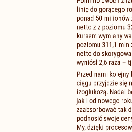
Pomimo dwóch znacz
linię do gorącego ro
ponad 50 milionów z
netto z z poziomu 3
kursem wymiany wal
poziomu 311,1 mln z
netto do skorygowa
wyniósł 2,6 raza – t
Przed nami kolejny
ciągu przyjdzie się
izoglukozą. Nadal 
jak i od nowego roku
zaabsorbować tak d
podnosić swoje ceny
My, dzięki proceso