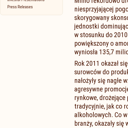
Mimo rekordowo dro
Press Releases
niesprzyjającej pog
skorygowany skonso
jednostki dominując
w stosunku do 2010
powiększony o amor
wyniosła 135,7 mili
Rok 2011 okazał się
surowców do produkc
nałożyły się nagłe w
agresywne promocje
rynkowe, drożejące 
tradycyjnie, jak co
alkoholowych. Co wię
branży, okazały się