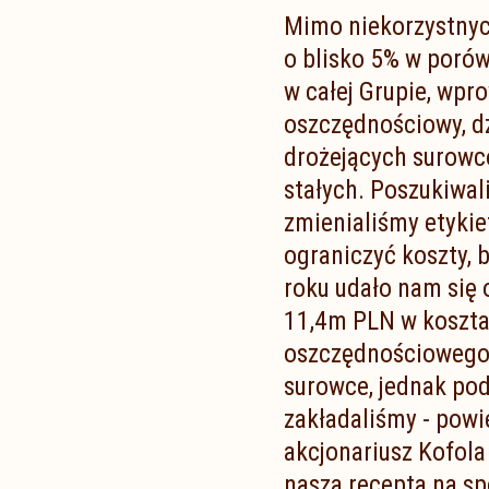
Mimo niekorzystnyc
o blisko 5% w porów
w całej Grupie, wp
oszczędnościowy, d
drożejących surowc
stałych. Poszukiwa
zmienialiśmy etykie
ograniczyć koszty, 
roku udało nam się
11,4m PLN w koszta
oszczędnościowego, 
surowce, jednak podw
zakładaliśmy - powi
akcjonariusz Kofola
nasza recepta na s