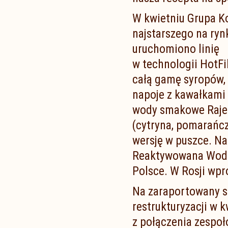
W kwietniu Grupa Kof
najstarszego na ry
uruchomiono linię
w technologii HotFi
całą gamę syropów, 
napoje z kawałkami 
wody smakowe Rajec 
(cytryna, pomarańcza
wersję w puszce. Na
Reaktywowana Woda 
Polsce. W Rosji wp
Na zaraportowany s
restrukturyzacji w 
z połączenia zespoł